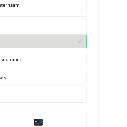
hternaam
isnummer
ats