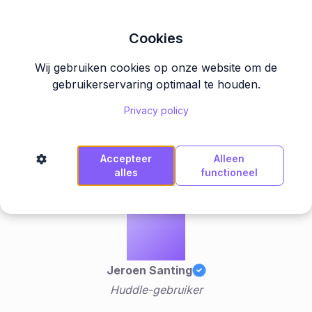
Cookies
Wij gebruiken cookies op onze website om de
★★★★★
gebruikerservaring optimaal te houden.
"Alles staat nu op één plek: mijn cursussen, mijn
Privacy policy
community en mijn events.
Mijn leden vinden
het heerlijk overzichtelijk
en ik hou er zelf
Accepteer
Alleen
uren per week aan over."
alles
functioneel
Jeroen Santing
Huddle-gebruiker