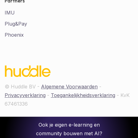
Partners
IMU
Plug&Pay
Phoenix
© Huddle BV -
Algemene Voorwaarden
-
Privacyverklaring
-
Toegankelijkheidsverklaring
- KvK
67461336
Ook je eigen e-learning en
community bouwen met AI?