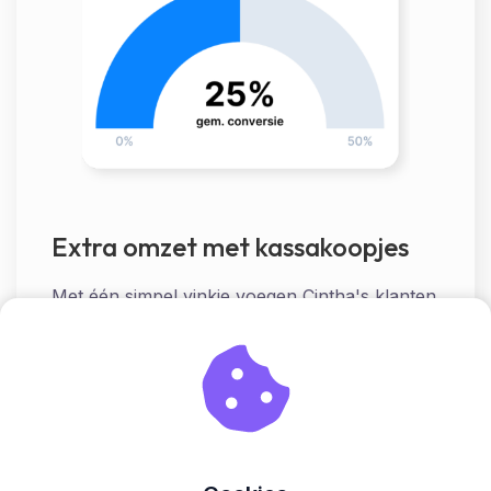
Extra omzet met kassakoopjes
Met één simpel vinkje voegen Cintha's klanten
een extra product toe op de betaalpagina
terwijl ze aan het afrekenen zijn. Dit heeft
gezorgd voor zeker
€58.363,- aan extra
omzet
.